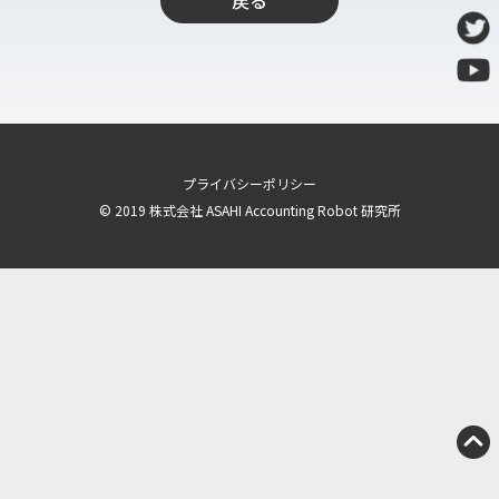
戻る
導入支援
開発保守代行
Power Apps推進支援
導入・推進支援
開発者育成支援
プライバシーポリシー
AI-OCR活用支援
© 2019 株式会社 ASAHI Accounting Robot 研究所
RPA移行サービス
NEWS
RECRUIT
PUBLISHED BOOK
BLOG
CASE STUDY