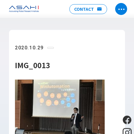
CONTACT
TOP
ABOUT US
2020.10.29
ヒストリー
メンバー
IMG_0013
アクセス
会社情報
SERVICE
DX推進支援
Power Automate推進支援
勉強会
運用・開発サポート