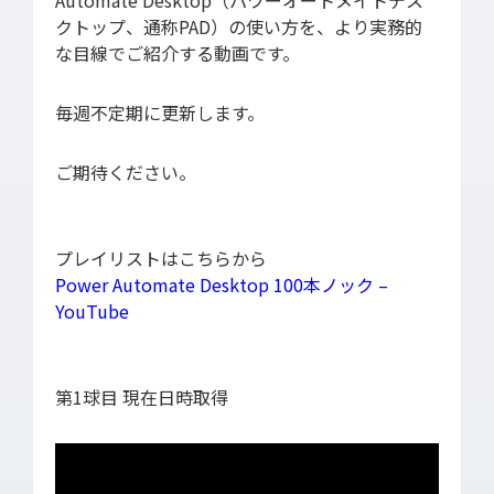
Automate Desktop（パワーオートメイトデス
導入支援
クトップ、通称PAD）の使い方を、より実務的
開発保守代行
な目線でご紹介する動画です。
Power Apps推進支援
毎週不定期に更新します。
導入・推進支援
開発者育成支援
ご期待ください。
AI-OCR活用支援
RPA移行サービス
プレイリストはこちらから
NEWS
Power Automate Desktop 100本ノック –
YouTube
RECRUIT
PUBLISHED BOOK
第1球目 現在日時取得
BLOG
CASE STUDY