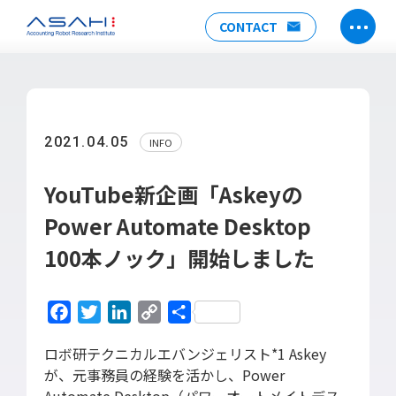
CONTACT
TOP
ABOUT US
2021.04.05
INFO
ヒストリー
メンバー
YouTube新企画「Askeyの
アクセス
Power Automate Desktop
会社情報
100本ノック」開始しました
SERVICE
DX推進支援
Facebook
Twitter
LinkedIn
Copy
共
Power Automate推進支援
Link
有
勉強会
ロボ研テクニカルエバンジェリスト*1 Askey
が、元事務員の経験を活かし、Power
運用・開発サポート