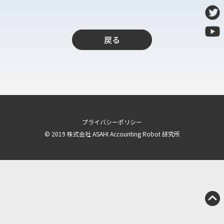
導入支援
開発保守代行
Power Apps推進支援
戻る
導入・推進支援
開発者育成支援
AI-OCR活用支援
RPA移行サービス
プライバシーポリシー
NEWS
© 2019 株式会社 ASAHI Accounting Robot 研究所
RECRUIT
PUBLISHED BOOK
BLOG
CASE STUDY