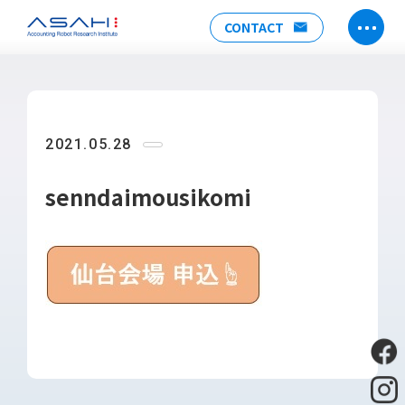
CONTACT
TOP
ABOUT US
2021.05.28
ヒストリー
メンバー
senndaimousikomi
アクセス
会社情報
SERVICE
DX推進支援
Power Automate推進支援
勉強会
運用・開発サポート