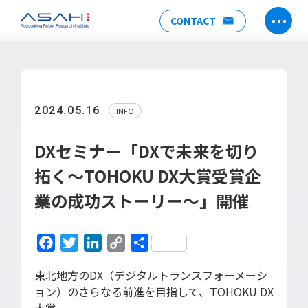
CONTACT
TOP
ABOUT US
2024.05.16
INFO
ヒストリー
メンバー
DXセミナー「DXで未来を切り
アクセス
拓く～TOHOKU DX大賞受賞企
会社情報
業の成功ストーリー～」開催
SERVICE
DX推進支援
Facebook
Twitter
LinkedIn
Copy
共
Power Automate推進支援
Link
有
勉強会
東北地方のDX（デジタルトランスフォーメーシ
ョン）のさらなる前進を目指して、TOHOKU DX
運用・開発サポート