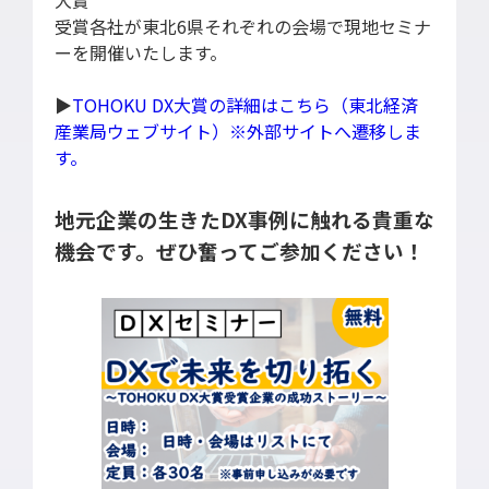
大賞
導入支援
受賞各社が東北6県それぞれの会場で現地セミナ
開発保守代行
ーを開催いたします。
Power Apps推進支援
▶
TOHOKU DX大賞の詳細はこちら（東北経済
導入・推進支援
産業局ウェブサイト）※外部サイトへ遷移しま
開発者育成支援
す。
AI-OCR活用支援
地元企業の生きたDX事例に触れる貴重な
RPA移行サービス
機会です。ぜひ奮ってご参加ください！
NEWS
RECRUIT
PUBLISHED BOOK
BLOG
CASE STUDY