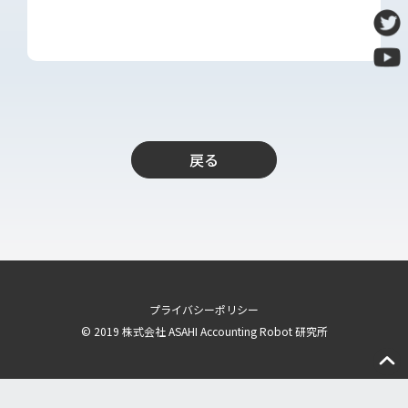
導入支援
開発保守代行
Power Apps推進支援
導入・推進支援
開発者育成支援
戻る
AI-OCR活用支援
RPA移行サービス
NEWS
RECRUIT
PUBLISHED BOOK
プライバシーポリシー
© 2019 株式会社 ASAHI Accounting Robot 研究所
BLOG
CASE STUDY