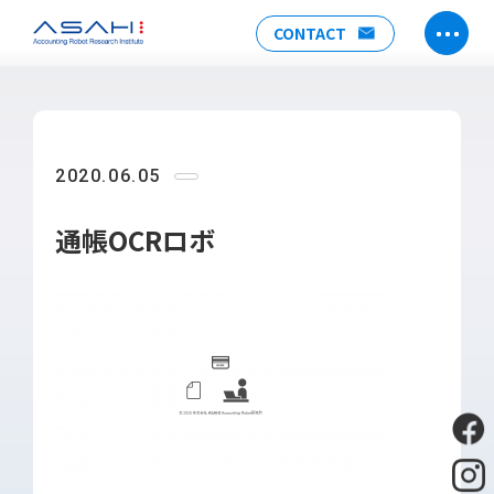
CONTACT
TOP
ABOUT US
2020.06.05
ヒストリー
メンバー
通帳OCRロボ
アクセス
会社情報
SERVICE
DX推進支援
Power Automate推進支援
勉強会
運用・開発サポート