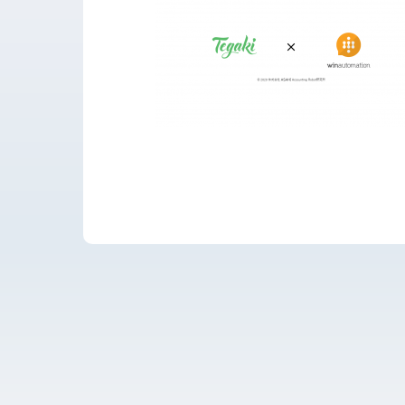
運用・開発サポー
導入支援
開発保守代行
Power Apps推進
導入・推進支援
開発者育成支援
AI-OCR活用支援
RPA移行サービス
NEWS
RECRUIT
PUBLISHED BOOK