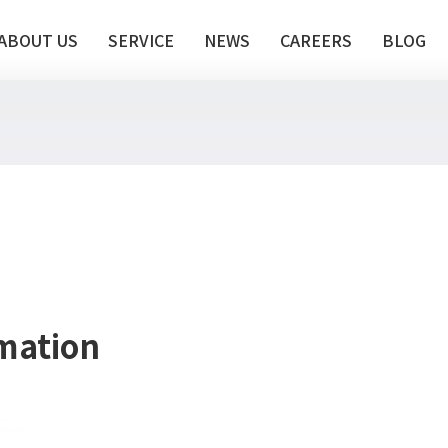
ABOUT US
SERVICE
NEWS
CAREERS
BLOG
mation
te推進支援