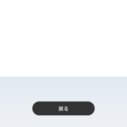
ト
支援
戻る