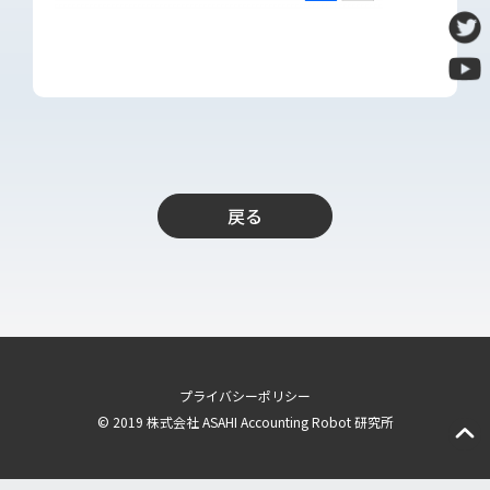
導入支援
開発保守代行
Power Apps推進支援
導入・推進支援
開発者育成支援
AI-OCR活用支援
戻る
RPA移行サービス
NEWS
RECRUIT
PUBLISHED BOOK
プライバシーポリシー
BLOG
© 2019 株式会社 ASAHI Accounting Robot 研究所
CASE STUDY