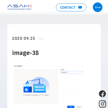
CONTACT
TOP
ABOUT US
2020.09.25
ヒストリー
メンバー
image-38
アクセス
会社情報
SERVICE
DX推進支援
Power Automate推進支援
勉強会
運用・開発サポート