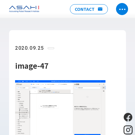
CONTACT
TOP
ABOUT US
2020.09.25
ヒストリー
メンバー
image-47
アクセス
会社情報
SERVICE
DX推進支援
Power Automate推進支援
勉強会
運用・開発サポート