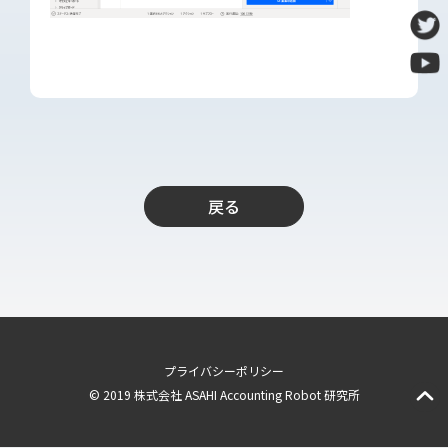
導入支援
開発保守代行
Power Apps推進支援
導入・推進支援
開発者育成支援
AI-OCR活用支援
戻る
RPA移行サービス
NEWS
RECRUIT
PUBLISHED BOOK
プライバシーポリシー
BLOG
© 2019 株式会社 ASAHI Accounting Robot 研究所
CASE STUDY