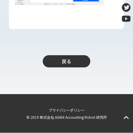
導入支援
開発保守代行
Power Apps推進支援
導入・推進支援
開発者育成支援
AI-OCR活用支援
戻る
RPA移行サービス
NEWS
RECRUIT
PUBLISHED BOOK
プライバシーポリシー
BLOG
© 2019 株式会社 ASAHI Accounting Robot 研究所
CASE STUDY