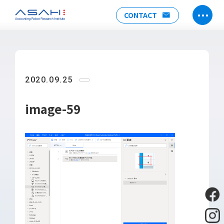
CONTACT
TOP
ABOUT US
2020.09.25
ヒストリー
メンバー
image-59
アクセス
会社情報
SERVICE
DX推進支援
Power Automate推進支援
勉強会
運用・開発サポート