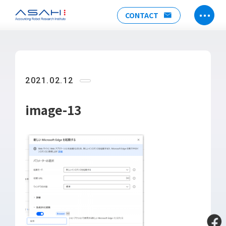
CONTACT
TOP
ABOUT US
2021.02.12
ヒストリー
メンバー
image-13
アクセス
会社情報
SERVICE
DX推進支援
Power Automate推進支援
勉強会
運用・開発サポート