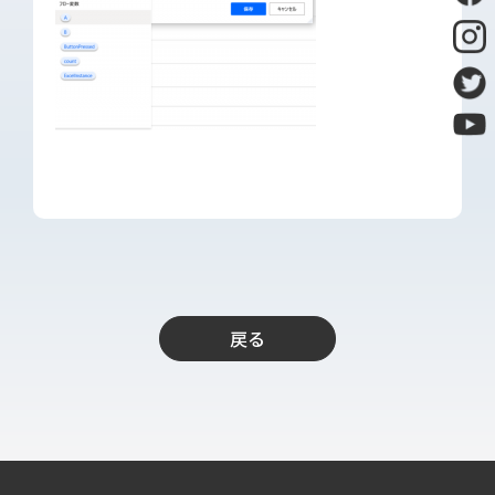
導入支援
開発保守代行
Power Apps推進支援
導入・推進支援
開発者育成支援
AI-OCR活用支援
RPA移行サービス
NEWS
RECRUIT
戻る
PUBLISHED BOOK
BLOG
CASE STUDY