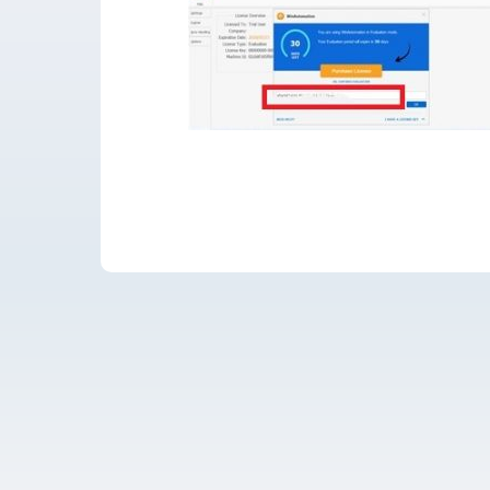
運用・開発サポー
導入支援
開発保守代行
Power Apps推進
導入・推進支援
開発者育成支援
AI-OCR活用支援
RPA移行サービス
NEWS
RECRUIT
PUBLISHED BOOK