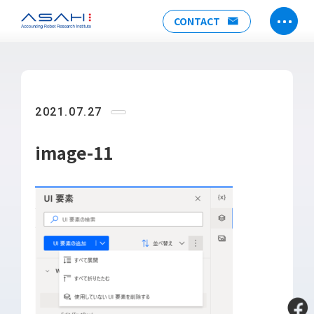
CONTACT
TOP
ABOUT US
2021.07.27
ヒストリー
メンバー
image-11
アクセス
会社情報
SERVICE
DX推進支援
Power Automate推進支援
勉強会
運用・開発サポート