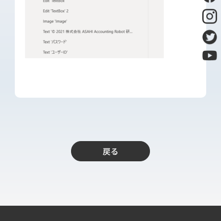
導入支援
開発保守代行
Power Apps推進支援
導入・推進支援
開発者育成支援
AI-OCR活用支援
RPA移行サービス
NEWS
RECRUIT
戻る
PUBLISHED BOOK
BLOG
CASE STUDY