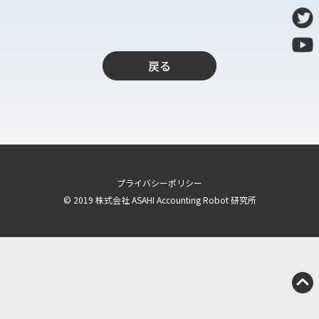
導入支援
開発保守代行
Power Apps推進支援
戻る
導入・推進支援
開発者育成支援
AI-OCR活用支援
RPA移行サービス
NEWS
プライバシーポリシー
© 2019 株式会社 ASAHI Accounting Robot 研究所
RECRUIT
PUBLISHED BOOK
BLOG
CASE STUDY