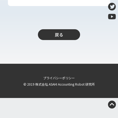
導入支援
開発保守代行
Power Apps推進支援
導入・推進支援
戻る
開発者育成支援
AI-OCR活用支援
RPA移行サービス
NEWS
RECRUIT
プライバシーポリシー
© 2019 株式会社 ASAHI Accounting Robot 研究所
PUBLISHED BOOK
BLOG
CASE STUDY