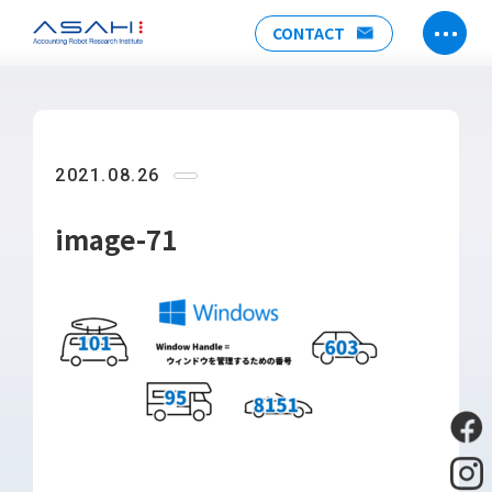
CONTACT
TOP
ABOUT US
2021.08.26
ヒストリー
メンバー
image-71
アクセス
会社情報
SERVICE
DX推進支援
Power Automate推進支援
勉強会
運用・開発サポート