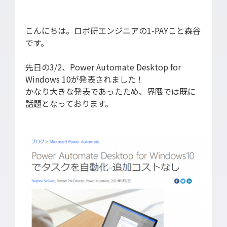
導入支援
開発保守代行
こんにちは。ロボ研エンジニアの1-PAYこと森谷
Power Apps推進支援
です。
導入・推進支援
先日の3/2、Power Automate Desktop for
開発者育成支援
Windows 10が発表されました！
AI-OCR活用支援
かなり大きな発表であったため、界隈では既に
話題となっております。
RPA移行サービス
NEWS
RECRUIT
PUBLISHED BOOK
BLOG
CASE STUDY