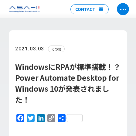
CONTACT
TOP
ABOUT US
2021.03.03
その他
ヒストリー
メンバー
WindowsにRPAが標準搭載！？
アクセス
Power Automate Desktop for
会社情報
Windows 10が発表されまし
SERVICE
た！
DX推進支援
Power Automate推進支援
Facebook
Twitter
LinkedIn
Copy
共
勉強会
Link
有
運用・開発サポート