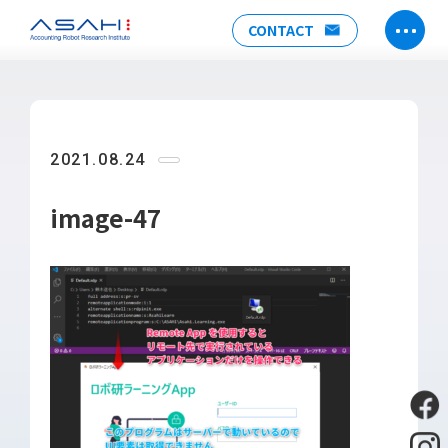
CONTACT
TOP
ABOUT US
2021.08.24
ヒストリー
メンバー
image-47
アクセス
会社情報
SERVICE
DX推進支援
Power Automate推進支援
勉強会
運用・開発サポート