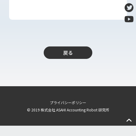
導入支援
開発保守代行
Power Apps推進支援
導入・推進支援
開発者育成支援
戻る
AI-OCR活用支援
RPA移行サービス
NEWS
RECRUIT
プライバシーポリシー
PUBLISHED BOOK
© 2019 株式会社 ASAHI Accounting Robot 研究所
BLOG
CASE STUDY