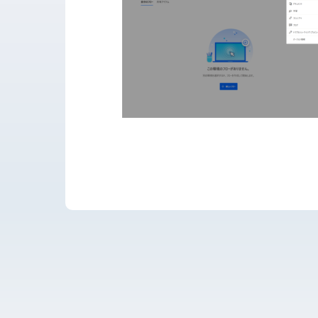
運用・開発サポー
導入支援
開発保守代行
Power Apps推進
導入・推進支援
開発者育成支援
AI-OCR活用支援
RPA移行サービス
NEWS
RECRUIT
PUBLISHED BOOK