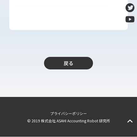
導入支援
開発保守代行
Power Apps推進支援
導入・推進支援
開発者育成支援
AI-OCR活用支援
戻る
RPA移行サービス
NEWS
RECRUIT
PUBLISHED BOOK
プライバシーポリシー
BLOG
© 2019 株式会社 ASAHI Accounting Robot 研究所
CASE STUDY