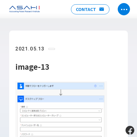
CONTACT
TOP
ABOUT US
2021.05.13
ヒストリー
メンバー
image-13
アクセス
会社情報
SERVICE
DX推進支援
Power Automate推進支援
勉強会
運用・開発サポート