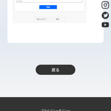
導入支援
開発保守代行
Power Apps推進支援
導入・推進支援
開発者育成支援
AI-OCR活用支援
RPA移行サービス
NEWS
戻る
RECRUIT
PUBLISHED BOOK
BLOG
CASE STUDY
プライバシーポリシー