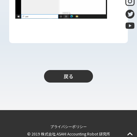
導入支援
開発保守代行
Power Apps推進支援
導入・推進支援
開発者育成支援
AI-OCR活用支援
RPA移行サービス
戻る
NEWS
RECRUIT
PUBLISHED BOOK
BLOG
プライバシーポリシー
CASE STUDY
© 2019 株式会社 ASAHI Accounting Robot 研究所