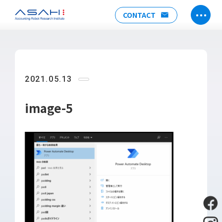
CONTACT
TOP
ABOUT US
2021.05.13
ヒストリー
メンバー
image-5
アクセス
会社情報
SERVICE
DX推進支援
Power Automate推進支援
勉強会
運用・開発サポート