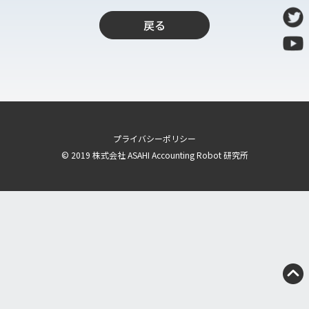
導入支援
戻る
開発保守代行
Power Apps推進支援
導入・推進支援
開発者育成支援
AI-OCR活用支援
プライバシーポリシー
RPA移行サービス
© 2019 株式会社 ASAHI Accounting Robot 研究所
NEWS
RECRUIT
PUBLISHED BOOK
BLOG
CASE STUDY