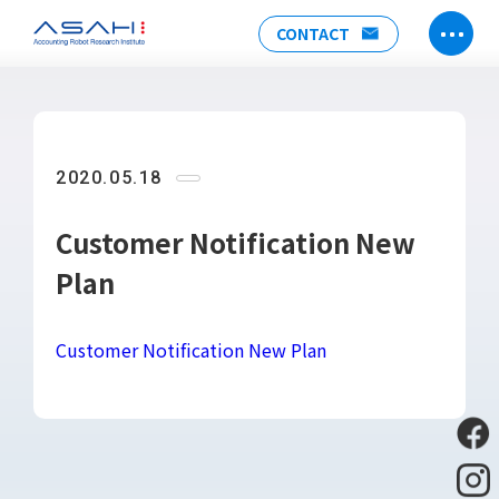
CONTACT
TOP
ABOUT US
2020.05.18
ヒストリー
メンバー
Customer Notification New
アクセス
Plan
会社情報
SERVICE
Customer Notification New Plan
DX推進支援
Power Automate推進支援
勉強会
運用・開発サポート