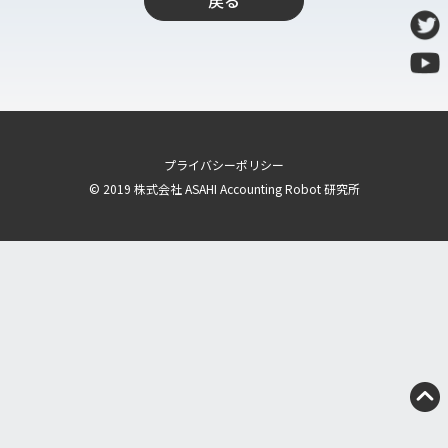
戻る
導入支援
開発保守代行
Power Apps推進支援
導入・推進支援
開発者育成支援
プライバシーポリシー
AI-OCR活用支援
© 2019 株式会社 ASAHI Accounting Robot 研究所
RPA移行サービス
NEWS
RECRUIT
PUBLISHED BOOK
BLOG
CASE STUDY