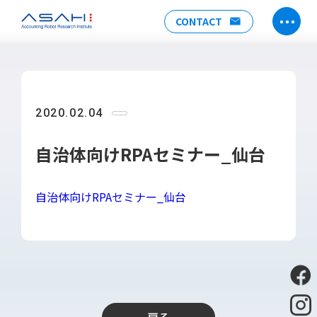
CONTACT
TOP
ABOUT US
2020.02.04
ヒストリー
メンバー
自治体向けRPAセミナー_仙台
アクセス
会社情報
自治体向けRPAセミナー_仙台
SERVICE
DX推進支援
Power Automate推進支援
勉強会
運用・開発サポート