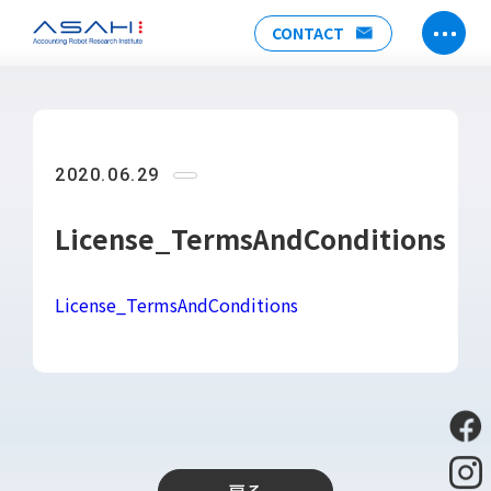
CONTACT
TOP
ABOUT US
2020.06.29
ヒストリー
メンバー
License_TermsAndConditions
アクセス
会社情報
License_TermsAndConditions
SERVICE
DX推進支援
Power Automate推進支援
勉強会
運用・開発サポート