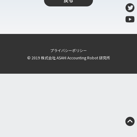
戻る
導入支援
開発保守代行
Power Apps推進支援
導入・推進支援
開発者育成支援
プライバシーポリシー
AI-OCR活用支援
© 2019 株式会社 ASAHI Accounting Robot 研究所
RPA移行サービス
NEWS
RECRUIT
PUBLISHED BOOK
BLOG
CASE STUDY