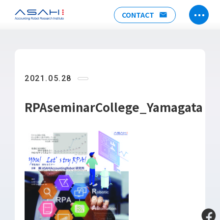
CONTACT
TOP
ABOUT US
2021.05.28
ヒストリー
メンバー
RPAseminarCollege_Yamagata
アクセス
会社情報
SERVICE
DX推進支援
Power Automate推進支援
勉強会
運用・開発サポート