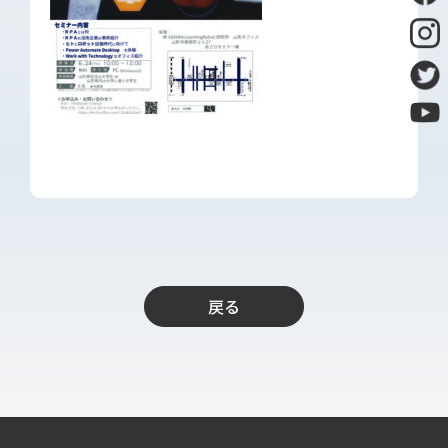
導入支援
開発保守代行
Power Apps推進支援
導入・推進支援
開発者育成支援
AI-OCR活用支援
RPA移行サービス
NEWS
RECRUIT
戻る
PUBLISHED BOOK
BLOG
CASE STUDY