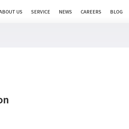
ABOUT US
SERVICE
NEWS
CAREERS
BLOG
on
te推進支援